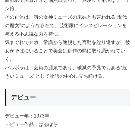
新宿駅で美倉洋介と偶然出会った、酒浸りで不潔なフーテ
ン娘。
その正体は、詩の女神ミューズの末妹とも言われる“現代
の魔女”のような存在で、芸術家にインスピレーションを
与える不思議な力を持つ。
気まぐれで奔放、常識から逸脱した言動を繰り返すが、彼
女がそばにいることで美倉は創作の熱に取り憑かれてい
く。
バルボラは、芸術の源泉であり、破滅の予兆でもある“危
ういミューズ”として物語の中心に立ち続ける。
デビュー
デビュー年：1973年
デビュー作品：ばるぼら