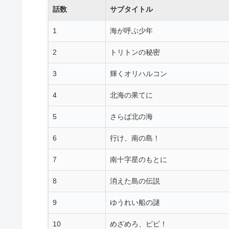
話数
サブタイトル
1
海が呼ぶ少年
2
トリトンの秘密
3
輝くオリハルコン
4
北海の果てに
5
さらば北の海
6
行け、南の島！
7
南十字星のもとに
8
消えた島の伝説
9
ゆうれい船の謎
10
めざめろ、ピピ！