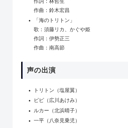
作詞：林哲生
作曲：鈴木宏昌
「海のトリトン」
歌：須藤リカ、かぐや姫
作詞：伊勢正三
作曲：南高節
声の出演
トリトン（塩屋翼）
ピピ（広川あけみ）
ルカー（北浜晴子）
一平（八奈見乗児）