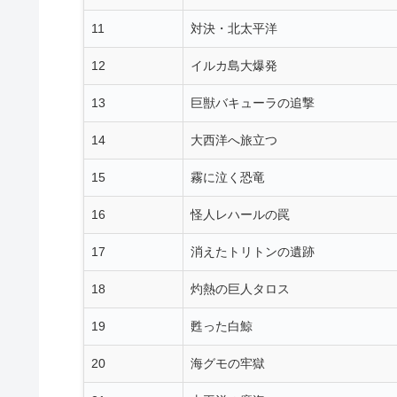
11
対決・北太平洋
12
イルカ島大爆発
13
巨獣バキューラの追撃
14
大西洋へ旅立つ
15
霧に泣く恐竜
16
怪人レハールの罠
17
消えたトリトンの遺跡
18
灼熱の巨人タロス
19
甦った白鯨
20
海グモの牢獄