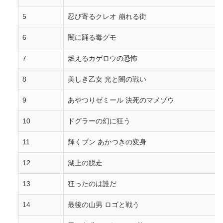
5
忍び寄るクレオ 崩れる街
6
闇に踊る毒グモ
7
燃えるカゲロウの恐怖
8
美しき乙女 光と闇の戦い
9
あやつりゼミール 決死のマメゾウ
10
ドグラーの幻に狂う
11
輝くブン あかつきの変身
12
湖上の脱走
13
狂ったのは誰だ
14
最後の山男 ロゴと戦う