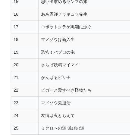
15
思い出求めるヤンマの旅
16
ああ恩師ノラキュラ先生
17
ロボットクラゲ黒潮に泳ぐ
18
マメゾウは新入生
19
恐怖！バブロの泡
20
さらば妖精マイマイ
21
がんばるビリ子
22
ビガーと愛すべき怪物たち
23
マメゾウ鬼退治
24
友情は火ともえて
25
ミクロへの道 滅びの道