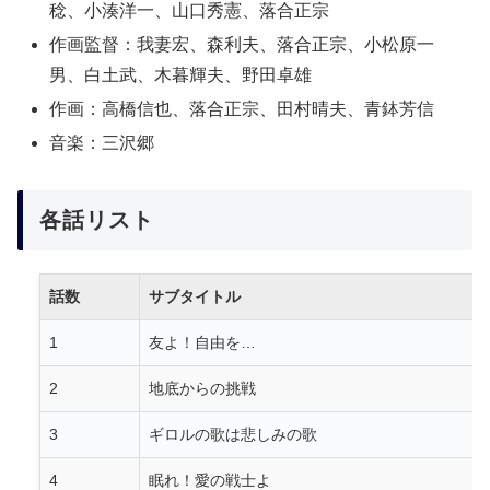
稔、小湊洋一、山口秀憲、落合正宗
作画監督：我妻宏、森利夫、落合正宗、小松原一
男、白土武、木暮輝夫、野田卓雄
作画：高橋信也、落合正宗、田村晴夫、青鉢芳信
音楽：三沢郷
各話リスト
話数
サブタイトル
1
友よ！自由を…
2
地底からの挑戦
3
ギロルの歌は悲しみの歌
4
眠れ！愛の戦士よ