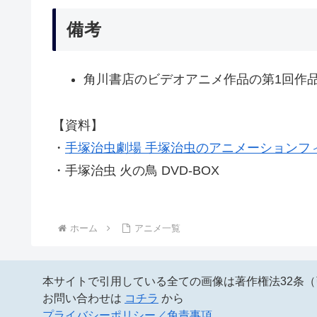
備考
角川書店のビデオアニメ作品の第1回作
【資料】
・
手塚治虫劇場 手塚治虫のアニメーションフ
・手塚治虫 火の鳥 DVD-BOX
ホーム
アニメ一覧
本サイトで引用している全ての画像は著作権法32条
お問い合わせは
コチラ
から
プライバシーポリシー／免責事項