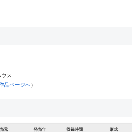
ハウス
』作品ページへ
）
売元
発売年
収録時間
形式