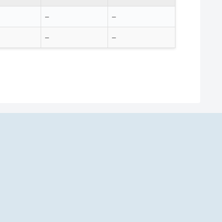
–
–
–
–