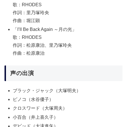
歌：RHODES
作詞：里乃塚玲央
作曲：堀江顕
「I’ll Be Back Again ～月の光」
歌：RHODES
作詞：松原康治、里乃塚玲央
作曲：松原康治
声の出演
ブラック・ジャック（大塚明夫）
ピノコ（水谷優子）
クロスワード（大塚周夫）
小百合（井上喜久子）
デビッド（大滝進矢）