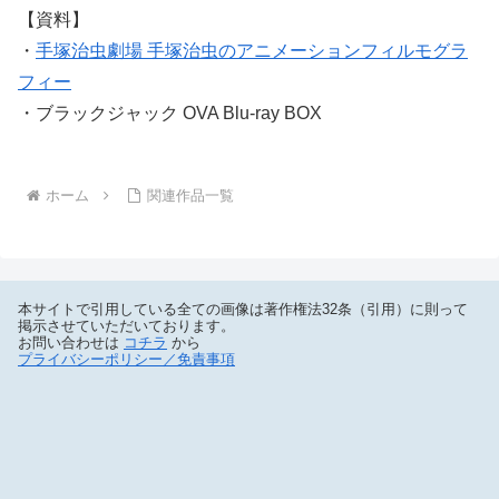
【資料】
・
手塚治虫劇場 手塚治虫のアニメーションフィルモグラ
フィー
・ブラックジャック OVA Blu-ray BOX
ホーム
関連作品一覧
本サイトで引用している全ての画像は著作権法32条（引用）に則って
掲示させていただいております。
お問い合わせは
コチラ
から
プライバシーポリシー／免責事項