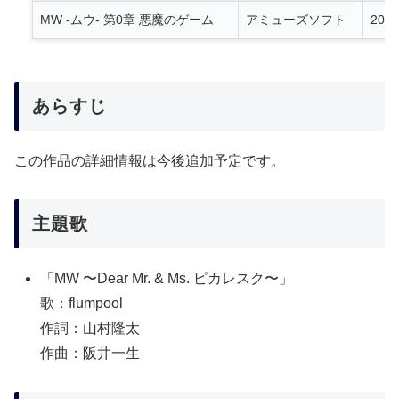
MW -ムウ- 第0章 悪魔のゲーム
アミューズソフト
200
あらすじ
この作品の詳細情報は今後追加予定です。
主題歌
「MW 〜Dear Mr. & Ms. ピカレスク〜」
歌：flumpool
作詞：山村隆太
作曲：阪井一生