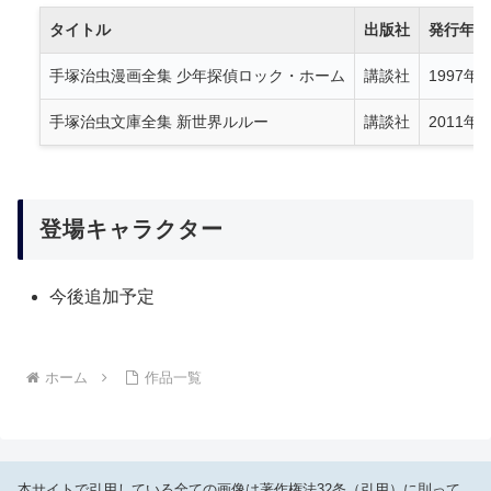
タイトル
出版社
発行年
手塚治虫漫画全集 少年探偵ロック・ホーム
講談社
1997年
手塚治虫文庫全集 新世界ルルー
講談社
2011年
登場キャラクター
今後追加予定
ホーム
作品一覧
本サイトで引用している全ての画像は著作権法32条（引用）に則って