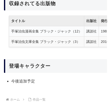
収録されてる出版物
タイトル
出版社
発行
手塚治虫漫画全集 ブラック・ジャック（12）
講談社
1982
手塚治虫文庫全集 ブラック・ジャック（3）
講談社
2010
登場キャラクター
今後追加予定
ホーム
作品一覧