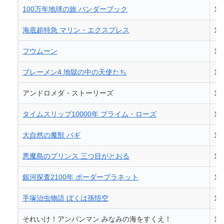
100万年地球の旅 バンダーブック
19
海底超特急 マリン・エクスプレス
19
フウムーン
19
ブレーメン4 地獄の中の天使たち
19
アンドロメダ・ストーリーズ
19
タイムスリップ10000年 プライム・ローズ
19
大自然の魔獣 バギ
19
悪魔島のプリンス 三つ目がとおる
19
銀河探査2100年 ボーダープラネット
19
手塚治虫物語 ぼくは孫悟空
19
それいけ！アンパンマン みなみの海をすくえ！
19