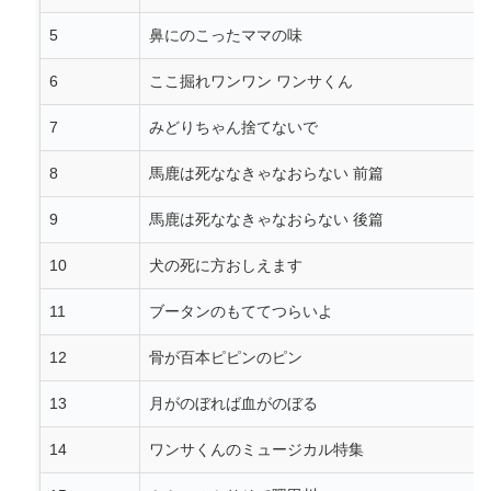
5
鼻にのこったママの味
6
ここ掘れワンワン ワンサくん
7
みどりちゃん捨てないで
8
馬鹿は死ななきゃなおらない 前篇
9
馬鹿は死ななきゃなおらない 後篇
10
犬の死に方おしえます
11
ブータンのもててつらいよ
12
骨が百本ピピンのピン
13
月がのぼれば血がのぼる
14
ワンサくんのミュージカル特集