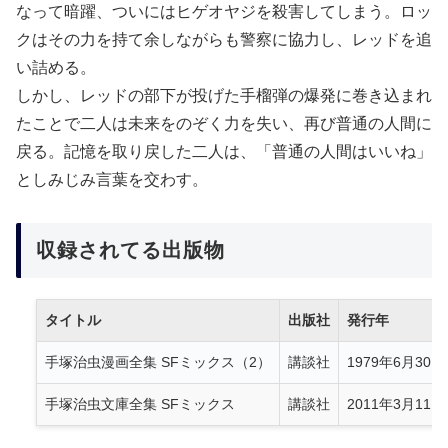
なって暗躍、ついにはヒゲオヤジを殺害してしまう。ロッ
クはその力を持て余しながらも警察に協力し、レッドを追
い詰める。
しかし、レッドの部下が投げた手榴弾の爆発に巻き込まれ
たことで二人は未来をのぞく力を失い、再び普通の人間に
戻る。記憶を取り戻した二人は、「普通の人間はいいね」
としみじみ言葉を交わす。
収録されてる出版物
タイトル
出版社
発行年
手塚治虫漫画全集 SFミックス（2）
講談社
1979年6月30日
手塚治虫文庫全集 SFミックス
講談社
2011年3月11日