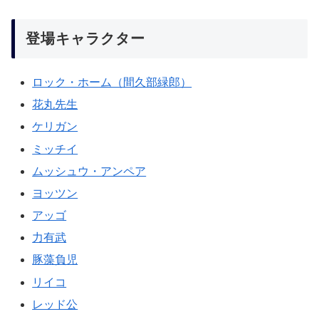
登場キャラクター
ロック・ホーム（間久部緑郎）
花丸先生
ケリガン
ミッチイ
ムッシュウ・アンペア
ヨッツン
アッゴ
力有武
豚藻負児
リイコ
レッド公