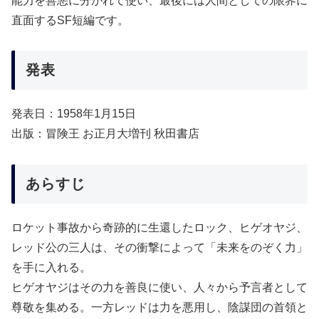
能力を善悪に分かれて使い、最後には人間としての限界に
直面するSF短編です。
発表
発表日：1958年1月15日
出版：冒険王 お正月大増刊 秋田書店
あらすじ
ロケット事故から奇跡的に生還したロック、ヒゲオヤジ、
レッド公の三人は、その衝撃によって「未来をのぞく力」
を手に入れる。
ヒゲオヤジはその力を善良に使い、人々から予言者として
尊敬を集める。一方レッドは力を悪用し、陰謀団の首領と