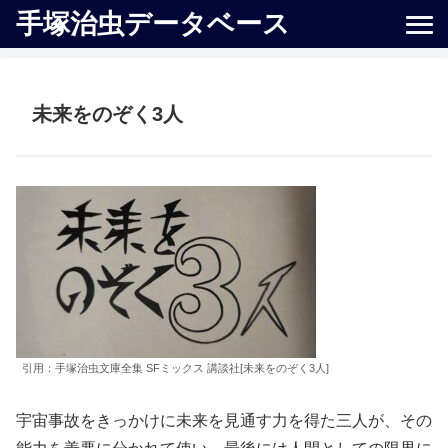
手塚治虫データベース
未来をのぞく3人
引用：手塚治虫文庫全集 SFミックス 講談社[未来をのぞく3人]
宇宙事故をきっかけに未来を見通す力を得た三人が、その