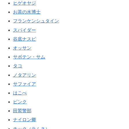
ヒゲオヤジ
お茶の水博士
フランケンシュタイン
スパイダー
谷底ナスビ
オッサン
サボテン・サム
タコ
ノタアリン
サファイア
はこべ
ピンク
田鷲警部
ナイロン卿
チック（ラムネ）