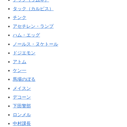
タック（カルピス）
チンク
アセチレン・ランプ
ハム・エッグ
ノールス・ヌケトール
ドジエモン
アトム
ケン一
馬場のぼる
メイスン
デコーン
下田警部
ロンメル
中村課長