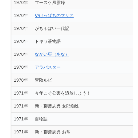
1970年
フースケ風雲録
1970年
やけっぱちのマリア
1970年
がちゃぼい一代記
1970年
トキワ荘物語
1970年
ながい窖（あな）
1970年
アラバスター
1970年
冒険ルビ
1971年
今年こそ公害を追放しよう！！
1971年
新・聊斎志異 女郎蜘蛛
1971年
百物語
1971年
新・聊斎志異 お常