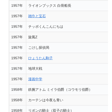
1957年
ライオンブックス 白骨船長
1957年
雑巾と宝石
1957年
チッポくんこんにちは
1957年
旋風Z
1957年
こけし探偵局
1957年
ひょうたん駒子
1957年
地球大戦
1957年
漫画中学
1958年
鉄腕アトム ミイラ伯爵（コウモリ伯爵）
1958年
カーテンは今夜も青い
1958年
リボンの騎士（双子の騎士）